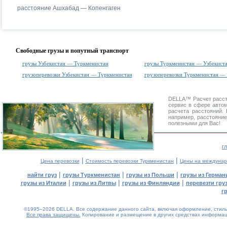
расстояние Ашхабад — Копенгаген
Свободные грузы и попутный транспорт
грузы Узбекистан — Туркменистан
грузы Туркменистан — Узбекист
грузоперевозки Узбекистан — Туркменистан
грузоперевозки Туркменистан — 
DELLA™
Расчет расс
сервис в сфере авт
расчета расстояний
например, расстояни
полезными для Вас!
г
|
|
Цена перевозки
Стоимость перевозки Туркменистан
Цены на междунар
|
|
|
найти груз
грузы Туркменистан
грузы из Польши
грузы из Герман
|
|
|
грузы из Италии
грузы из Литвы
грузы из Финляндии
перевезти гру
г
©1995–2026 DELLA. Все содержание данного сайта, включая оформление, стиль 
Все права защищены.
Копирование и размещение в других средствах информаци
0.09(aws3)