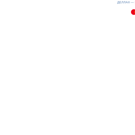
080826-11:02:10
ДЕЛЛА® —