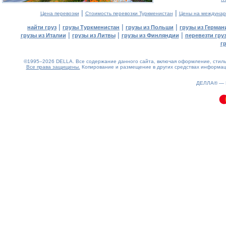
|
|
Цена перевозки
Стоимость перевозки Туркменистан
Цены на междунар
|
|
|
найти груз
грузы Туркменистан
грузы из Польши
грузы из Герман
|
|
|
грузы из Италии
грузы из Литвы
грузы из Финляндии
перевезти гру
г
©1995–2026 DELLA. Все содержание данного сайта, включая оформление, стиль 
Все права защищены.
Копирование и размещение в других средствах информаци
0.1(aws3)
080826-22:37:09
ДЕЛЛА® —