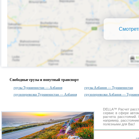
Смотрет
Свободные грузы и попутный транспорт
грузы Туркменистан — Албания
грузы Албания — Туркменистан
грузоперевозки Туркменистан — Албания
грузоперевозки Албания — Туркмен
DELLA™
Расчет расс
сервис в сфере авт
расчета расстояний
например, расстояни
полезными для Вас!
г