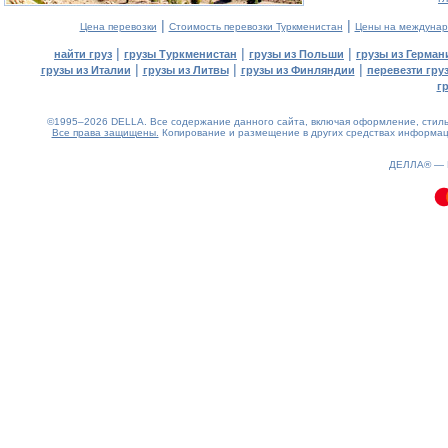
|
|
Цена перевозки
Стоимость перевозки Туркменистан
Цены на междунар
|
|
|
найти груз
грузы Туркменистан
грузы из Польши
грузы из Герман
|
|
|
грузы из Италии
грузы из Литвы
грузы из Финляндии
перевезти гру
г
©1995–2026 DELLA. Все содержание данного сайта, включая оформление, стиль 
Все права защищены.
Копирование и размещение в других средствах информаци
0.11(aws4)
060826-21:55:09
ДЕЛЛА® —