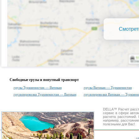
Смотрет
Свободные грузы и попутный транспорт
грузы Туркменистан — Ватикан
грузы Ватикан — Туркменистан
грузоперевозки Туркменистан — Ватикан
грузоперевозки Ватикан — Туркмен
DELLA™
Расчет расс
сервис в сфере авт
расчета расстояний
например, расстояние
полезными для Вас!
г