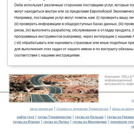
Della использует различные сторонние поставщики услуг, которые п
могут находиться внутри или за пределами Европейской Экономичес
Например, поставщики услуг могут помочь нам: (i) проверить вашу 
(ii) проверить информацию в общедоступных базах данных, (iii) про
риска, (iv) выполнить разработку, обслуживание и отладку продукт
программных инструментов (например, через интеграцию с нашими AP
( vii) обрабатывать или оценивать страховые или иные подобные п
для выполнения этих задач от нашего имени и по контракту обяза
соответствии с нашими инструкциями.
Компания DELLA™
информационный
актуальность инфо
г
|
|
Цена перевозки
Стоимость перевозки Туркменистан
Цены на межд
|
|
|
найти груз
грузы Туркменистан
грузы из Польши
грузы из Герма
|
|
|
грузы из Италии
грузы из Литвы
грузы из Финляндии
перевезти гру
г