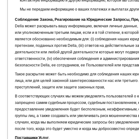
контактную информацию и другую информацию, которой вы согла
Мы не передаем информацию о ваших платежах и выплатах други
Соблюдение Закона, Реагирование на Юридические Запросы, Пр
Della может раскрывать вашу информацию, включая личные данные,
или уполномоченным третьим лицам, если и в той степени, в которо
является обоснованно необходимым для: (i) соблюдения наших юриди
претензии, поданных против Della, (iii) ответов на действительны
деятельности или любой другой деятельности которые могут подвер
ответственности, (iv) обеспечения соблюдения и администрирования
безопасности Della, ее сотрудников, ее Пользователей или предст
Такое раскрытие может быть необходимо для соблюдения наших юрид
лица, или для целей законной заинтересованности нас или третьег
преступлений, защите или защите законных прав,
В соответствующих случаях мы можем уведомлять пользователей о юр
запрещено самим судебным процессом, судебным постановлением, ко
предоставление уведомления будет бесполезным, неэффективным, с
группы лиц, а также создавать или увеличивать риск мошенничества 
случаях, когда мы выполняем юридические запросы без уведомления
после того, когда это будет уместно и когда мы добросовестно опред
Поставщики Услуг
.