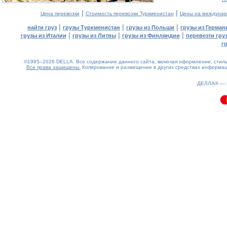
|
|
Цена перевозки
Стоимость перевозки Туркменистан
Цены на междунар
|
|
|
найти груз
грузы Туркменистан
грузы из Польши
грузы из Герман
|
|
|
грузы из Италии
грузы из Литвы
грузы из Финляндии
перевезти гру
г
©1995–2026 DELLA. Все содержание данного сайта, включая оформление, стиль 
Все права защищены.
Копирование и размещение в других средствах информаци
0.19(aws4)
060826-05:52:00
ДЕЛЛА® —