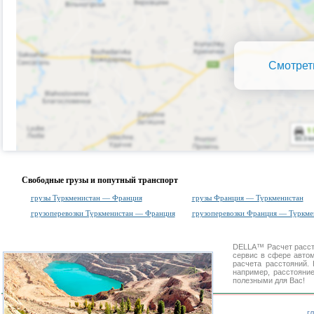
Смотрет
Свободные грузы и попутный транспорт
грузы Туркменистан — Франция
грузы Франция — Туркменистан
грузоперевозки Туркменистан — Франция
грузоперевозки Франция — Туркме
DELLA™
Расчет расс
сервис в сфере авт
расчета расстояний
например, расстояни
полезными для Вас!
г