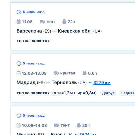
5 часов
назад
тент
11.08
22 т
Барселона
Киевская обл.
(ES)
—
(UA)
тнп на паллетах
5 часов
назад
крытая
12.08–13.08
0,6 т
Мадрид
Тернополь
(ES)
—
(UA)
~
3279 км
тнп на паллетах
(длн=
1,2м
шир=
0,8м
)
Догруз
Задняя
5 часов
назад
тент
10.08–14.08
20 т
Мурсия
Киев
(ES)
—
(UA)
~
3674 км