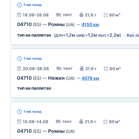
1 час
назад
тент
19.08–28.08
21,6 т
80 м³
04710
Ромны
(ES)
—
(UA)
~
4150 км
тнп на паллетах
(длн=
1,2м
шир=
1,2м
выс=
2,2м
)
Кол. п
1 час
назад
тент
20.08–28.08
21,6 т
80 м³
04710
Нежин
(ES)
—
(UA)
~
4076 км
тнп на паллетах
1 час
назад
тент
10.08–14.08
21,6 т
80 м³
04710
Ромны
(ES)
—
(UA)