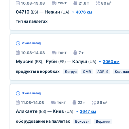
тент
10.08–19.08
21,6 т
80 м³
04710
Нежин
(ES)
—
(UA)
~
4076 км
тнп на паллетах
2 часа
назад
тент
10.08–14.08
7 т
Мурсия
Руби
Калуш
(ES)
,
(ES)
—
(UA)
~
3060 км
продукты в коробках
Догруз
CMR
ADR: 9
Кол. пал
3 часа
назад
тент
11.08–14.08
22 т
86 м³
Аликанте
Киев
(ES)
—
(UA)
~
3647 км
оборудование на паллетах
Боковая
Верхняя