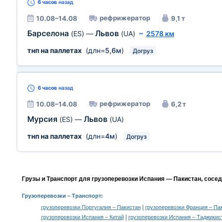
6 часов
назад
рефрижератор
10.08–14.08
9,1 т
Барселона
Львов
(ES)
—
(UA)
~
2578 км
тнп на паллетах
(длн=
5,6м
)
Догруз
6 часов
назад
рефрижератор
10.08–14.08
6,2 т
Мурсия
Львов
(ES)
—
(UA)
тнп на паллетах
(длн=
4м
)
Догруз
Грузы и Транспорт для грузоперевозки Испания — Пакистан, сосе
Грузоперевозки
– Транспорт:
|
грузоперевозки Португалия – Пакистан
грузоперевозки Франция – Па
|
грузоперевозки Испания – Китай
грузоперевозки Испания – Таджикис