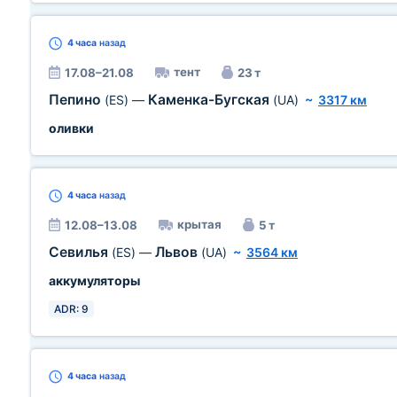
4 часа
назад
тент
17.08–21.08
23 т
Пепино
Каменка-Бугская
(ES)
—
(UA)
~
3317 км
оливки
4 часа
назад
крытая
12.08–13.08
5 т
Севилья
Львов
(ES)
—
(UA)
~
3564 км
аккумуляторы
ADR: 9
4 часа
назад