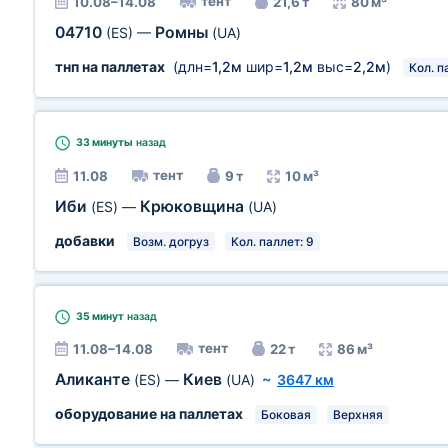
тент
10.08–14.08
21,6 т
80 м³
04710
Ромны
(ES)
—
(UA)
тнп на паллетах
(длн=
1,2м
шир=
1,2м
выс=
2,2м
)
Кол. п
33 минуты
назад
тент
11.08
9 т
10 м³
Иби
Крюковщина
(ES)
—
(UA)
добавки
Возм. догруз
Кол. паллет: 9
35 минут
назад
тент
11.08–14.08
22 т
86 м³
Аликанте
Киев
(ES)
—
(UA)
~
3647 км
оборудование на паллетах
Боковая
Верхняя