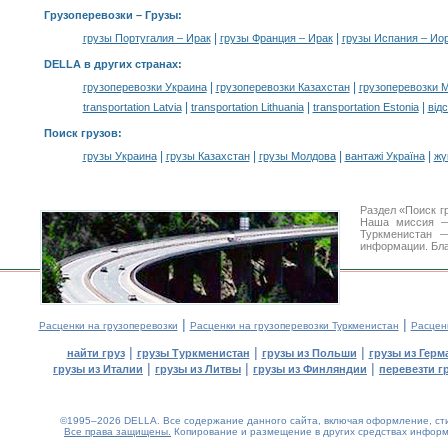
Грузоперевозки –
Грузы
:
|
|
грузы Португалия – Ирак
грузы Франция – Ирак
грузы Испания – Ио
DELLA в других странах
:
|
|
грузоперевозки Украина
грузоперевозки Казахстан
грузоперевозки 
|
|
|
transportation Latvia
transportation Lithuania
transportation Estonia
від
Поиск грузов
:
|
|
|
|
грузы Украина
грузы Казахстан
грузы Молдова
вантажі Україна
жү
Раздел «Поиск г
Наша миссия —
Туркменистан —
информации. Бла
|
|
Расценки на грузоперевозки
Расценки на грузоперевозки Туркменистан
Расцен
|
|
|
найти груз
грузы Туркменистан
грузы из Польши
грузы из Герм
|
|
|
грузы из Италии
грузы из Литвы
грузы из Финляндии
перевезти г
©1995–2026 DELLA. Все содержание данного сайта, включая оформление, стил
Все права защищены.
Копирование и размещение в других средствах информа
0.19(aws3)