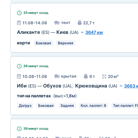
35 минут
назад
тент
11.08–14.08
22,7 т
Аликанте
Киев
(ES)
—
(UA)
~
3647 км
корти
Боковая
Верхняя
36 минут
назад
крытая
10.08–11.08
9 т
20 м³
Иби
Обухов
Крюковщина
(ES)
—
(UA)
,
(UA)
~
3663 
тнп на паллетах
(выс=
1,8м
)
Догруз
Боковая
Задняя
Кол. паллет: 9
Тип паллет: FI
39 минут
назад