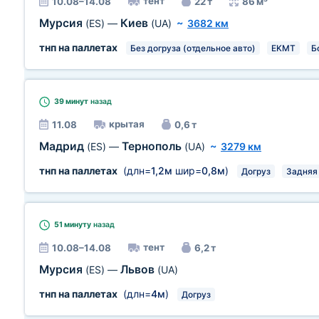
тент
10.08–14.08
22 т
86 м³
Мурсия
Киев
(ES)
—
(UA)
~
3682 км
тнп на паллетах
Без догруза (отдельное авто)
EKMT
Б
39 минут
назад
крытая
11.08
0,6 т
Мадрид
Тернополь
(ES)
—
(UA)
~
3279 км
тнп на паллетах
(длн=
1,2м
шир=
0,8м
)
Догруз
Задняя
51 минуту
назад
тент
10.08–14.08
6,2 т
Мурсия
Львов
(ES)
—
(UA)
тнп на паллетах
(длн=
4м
)
Догруз