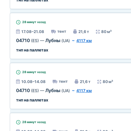
28 минут
назад
тент
17.08–21.08
21,6 т
80 м³
04710
Лубны
(ES)
—
(UA)
~
4117 км
тнп на паллетах
28 минут
назад
тент
10.08–14.08
21,6 т
80 м³
04710
Лубны
(ES)
—
(UA)
~
4117 км
тнп на паллетах
28 минут
назад