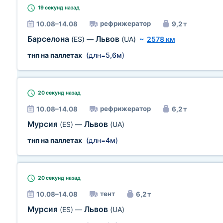
19 секунд
назад
рефрижератор
10.08–14.08
9,2 т
Барселона
Львов
(ES)
—
(UA)
~
2578 км
тнп на паллетах
(длн=
5,6м
)
20 секунд
назад
рефрижератор
10.08–14.08
6,2 т
Мурсия
Львов
(ES)
—
(UA)
тнп на паллетах
(длн=
4м
)
20 секунд
назад
тент
10.08–14.08
6,2 т
Мурсия
Львов
(ES)
—
(UA)