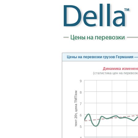
Цены на перевозки грузов Германия 
Динамика изменени
(статистика цен на перевоз
9
тент 20т, цена TMT/км
8
7
6
5
4