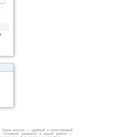
?
а. Наша миссия — удобный и качественный
. Основной приоритет в нашей работе —