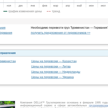
ноя
дек
янв
фев
мар
апр
май
июн
июл
график изменения цены
тренд
ания
Необходимо перевезти груз Туркменистан — Германия
Германия
получить предложения от перевозчиков >>
аправления
уркменистан
Цены на перевозки — Казахстан
Цены на перевозки — Литва
Цены на перевозки — Нидерланды
Цены на перевозки — Украина
Компания DELLA™ Грузоперевозки основана в феврале 1995 год
информационный сервис в сфере автомобильных
грузоперевозок