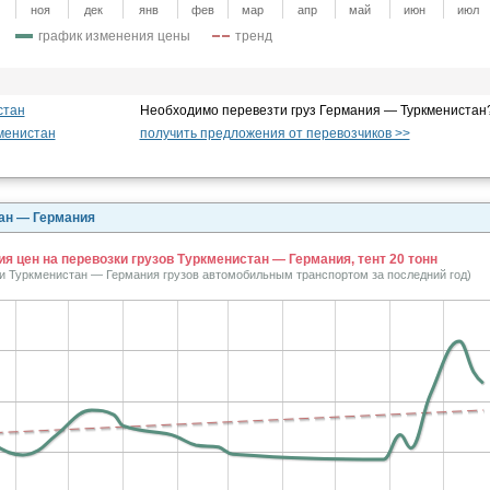
ноя
дек
янв
фев
мар
апр
май
июн
июл
график изменения цены
тренд
стан
Необходимо перевезти груз Германия — Туркменистан
менистан
получить предложения от перевозчиков >>
тан — Германия
я цен на перевозки грузов Туркменистан — Германия, тент 20 тонн
ки Туркменистан — Германия грузов автомобильным транспортом за последний год)