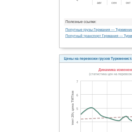
авг
сен
окт
Полезные ссылки:
Попутные грузы Германия — Туркмени
Попутный транспорт Германия — Турк
Цены на перевозки грузов Туркменис
Динамика изменени
(статистика цен на перевоз
7
тент 20т, цена TMT/км
6
5
4