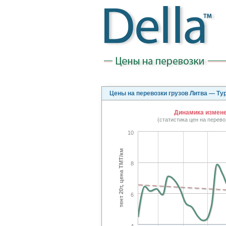
Цены на перевозки грузов Литва — Ту
Динамика изменен
(статистика цен на перев
10
тент 20т, цена TMT/км
8
6
4