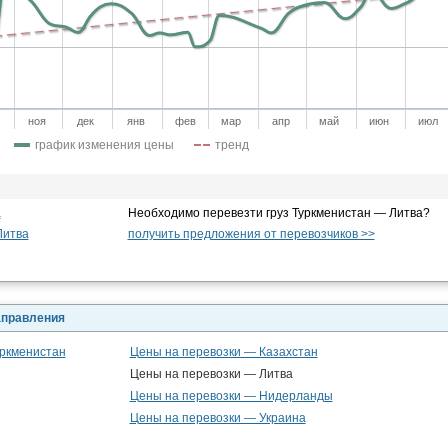
ноя
дек
янв
фев
мар
апр
май
июн
июл
график изменения цены
тренд
а
Необходимо перевезти груз Туркменистан — Литва?
Литва
получить предложения от перевозчиков >>
аправления
уркменистан
Цены на перевозки — Казахстан
Цены на перевозки — Литва
Цены на перевозки — Нидерланды
Цены на перевозки — Украина