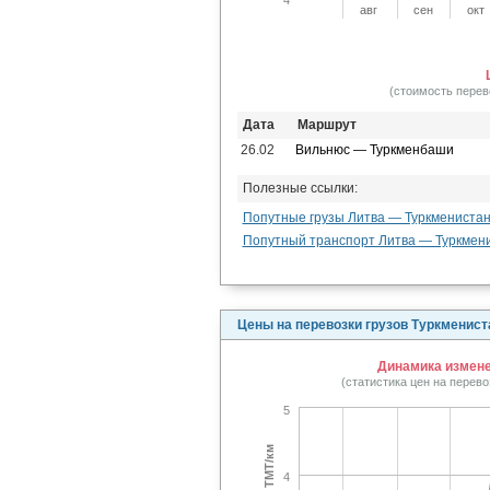
авг
сен
окт
(стоимость перев
Дата
Маршрут
26.02
Вильнюс — Туркменбаши
Полезные ссылки:
Попутные грузы Литва — Туркмениста
Попутный транспорт Литва — Туркмен
Цены на перевозки грузов Туркменист
Динамика изменен
(статистика цен на перев
5
4