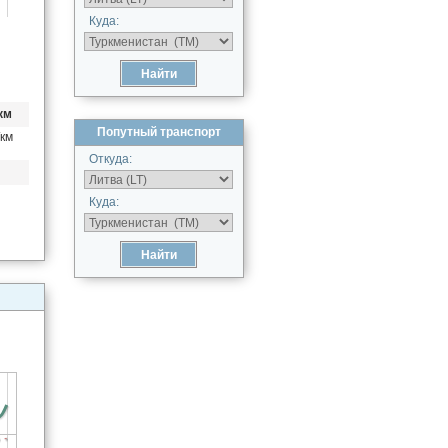
Куда:
км
Попутный транспорт
/км
Откуда:
Куда: