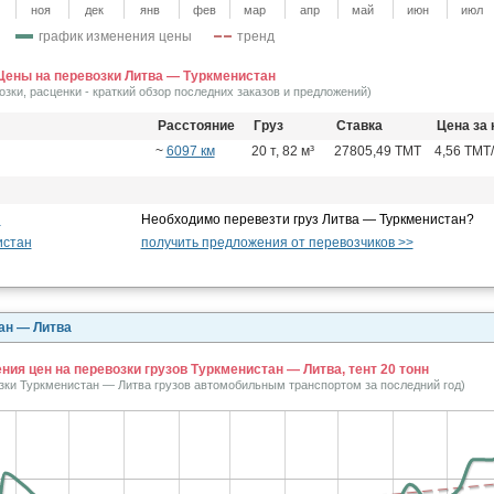
ноя
дек
янв
фев
мар
апр
май
июн
июл
график изменения цены
тренд
Цены на перевозки Литва — Туркменистан
озки, расценки - краткий обзор последних заказов и предложений)
Расстояние
Груз
Ставка
Цена за 
~
6097 км
20 т, 82 м³
27805,49 TMT
4,56 TMT
н
Необходимо перевезти груз Литва — Туркменистан?
истан
получить предложения от перевозчиков >>
ан — Литва
ия цен на перевозки грузов Туркменистан — Литва, тент 20 тонн
озки Туркменистан — Литва грузов автомобильным транспортом за последний год)