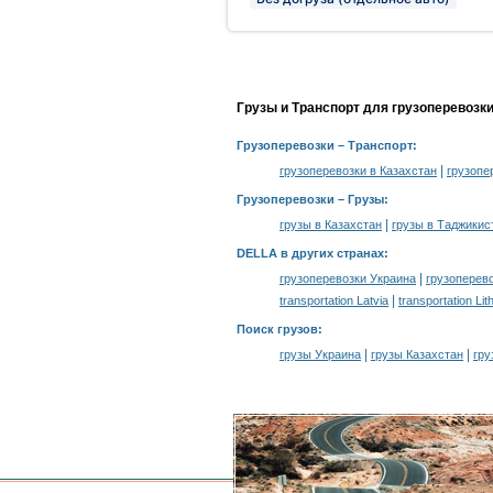
Грузы и Транспорт для грузоперевозк
Грузоперевозки
– Транспорт:
|
грузоперевозки в Казахстан
грузопе
Грузоперевозки –
Грузы
:
|
грузы в Казахстан
грузы в Таджикис
DELLA в других странах
:
|
грузоперевозки Украина
грузоперев
|
transportation Latvia
transportation Lit
Поиск грузов
:
|
|
грузы Украина
грузы Казахстан
гру