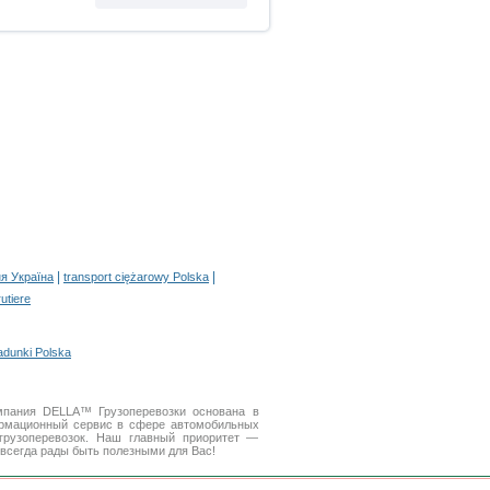
|
|
я Україна
transport ciężarowy Polska
rutiere
adunki Polska
мпания DELLA™ Грузоперевозки основана в
рмационный сервис в сфере автомобильных
рузоперевозок. Наш главный приоритет —
 всегда рады быть полезными для Вас!