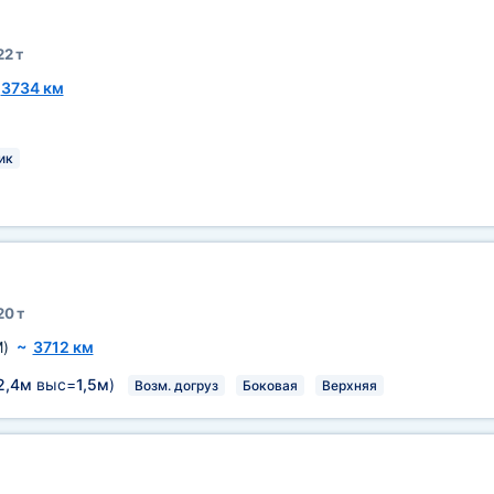
22 т
~
3734 км
ик
20 т
)
~
3712 км
2,4м
выс=
1,5м
)
Возм. догруз
Боковая
Верхняя