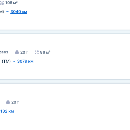
105 м³
M)
~
3040 км
овоз
20 т
86 м³
и
(TM)
~
3079 км
20 т
132 км