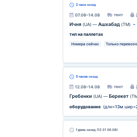
2 часа
назад
тент
07.08–14.08
Ичня
Ашхабад
(UA)
—
(TM)
тнп на паллетах
Номера сейчас
Только перевозч
5 часов
назад
тент
12.08–14.08
Гребенки
Берекет
(UA)
—
(TM
оборудование
(длн=
13м
шир=
1 день
назад (12:31 06.08)