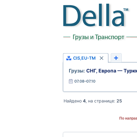
CIS,EU-TM
Грузы:
СНГ, Европа — Турк
07.08–07.10
Найдено
4
, на странице:
25
По напра