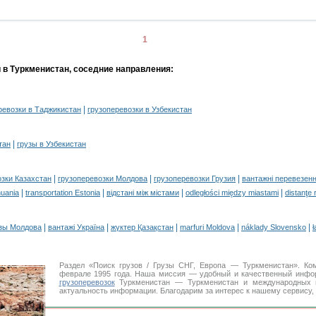
1
и в Туркменистан, соседние направления:
|
ревозки в Таджикистан
грузоперевозки в Узбекистан
|
тан
грузы в Узбекистан
|
|
|
озки Казахстан
грузоперевозки Молдова
грузоперевозки Грузия
вантажні перевезенн
|
|
|
|
huania
transportation Estonia
відстані між містами
odległości między miastami
distanţe 
|
|
|
|
|
зы Молдова
вантажі Україна
жүктер Қазақстан
marfuri Moldova
náklady Slovensko
ł
Раздел «Поиск грузов / Грузы СНГ, Европа — Туркменистан». Ко
феврале 1995 года. Наша миссия — удобный и качественный инфо
грузоперевозок
Туркменистан — Туркменистан и международных г
актуальность информации. Благодарим за интерес к нашему сервису,