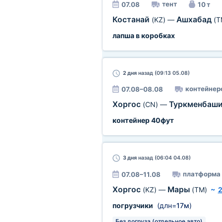
тент
07.08
10 т
Костанай
Ашхабад
(KZ)
—
(T
лапша в коробках
2 дня
назад (09:13 05.08)
контейнер
07.08–08.08
Хоргос
Туркменбаш
(CN)
—
контейнер 40фут
3 дня
назад (06:04 04.08)
платформа
07.08–11.08
Хоргос
Мары
(KZ)
—
(TM)
~
2
погрузчики
(длн=
17м
)
Без догруза (отдельное авто)