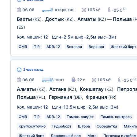
0
открытая
06.08
105 м³
-25 C
Бахты
Достык
Алматы
Польша
(KZ)
,
(KZ)
,
(KZ)
—
(
(ES)
Кол. машин:
12
(длн=
2,5м
шир=
2,5м
выс=
3м
)
CMR
TIR
ADR: 12
Боковая
Верхняя
Жесткий борт
2 часа
назад
0
тент
06.08
22 т
105 м³
-25 C
Алматы
Астана
Кокшетау
Петроп
(KZ)
,
(KZ)
,
(KZ)
,
Польша
Германия
Франция
(PL)
,
(DE)
,
(FR)
Кол. машин:
12
(длн=
13,5м
шир=
2,5м
выс=
3м
)
CMR
TIR
ADR: 12
Тамож. свидет.
Тамож. контроль
Круглосуточно
Гидроборт
Штора
Обрешетка
Манип
Жесткий борт
Деревянный пол
Мега
Погрузка в любом