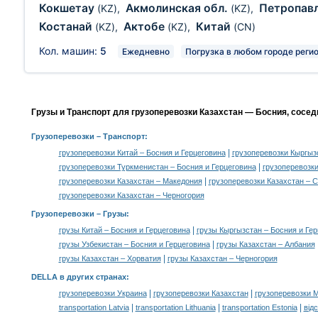
Кокшетау
Акмолинская обл.
Петропав
(KZ)
,
(KZ)
,
Костанай
Актобе
Китай
(KZ)
,
(KZ)
,
(CN)
Кол. машин:
5
Ежедневно
Погрузка в любом городе реги
Грузы и Транспорт для грузоперевозки Казахстан — Босния, сосед
Грузоперевозки
– Транспорт:
|
грузоперевозки Китай – Босния и Герцеговина
грузоперевозки Кыргыз
|
грузоперевозки Туркменистан – Босния и Герцеговина
грузоперевозки
|
грузоперевозки Казахстан – Македония
грузоперевозки Казахстан – 
грузоперевозки Казахстан – Черногория
Грузоперевозки –
Грузы
:
|
грузы Китай – Босния и Герцеговина
грузы Кыргызстан – Босния и Ге
|
грузы Узбекистан – Босния и Герцеговина
грузы Казахстан – Албания
|
грузы Казахстан – Хорватия
грузы Казахстан – Черногория
DELLA в других странах
:
|
|
грузоперевозки Украина
грузоперевозки Казахстан
грузоперевозки 
|
|
|
transportation Latvia
transportation Lithuania
transportation Estonia
від