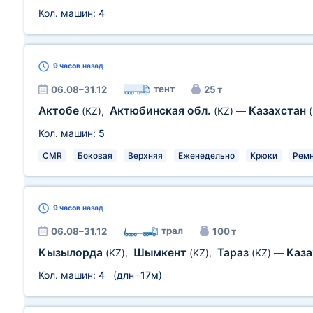
Кол. машин:
4
9 часов
назад
тент
06.08–31.12
25 т
Актобе
Актюбинская обл.
Казахстан
(KZ)
,
(KZ)
—
Кол. машин:
5
CMR
Боковая
Верхняя
Еженедельно
Крюки
Рем
9 часов
назад
трал
06.08–31.12
100 т
Кызылорда
Шымкент
Тараз
Каз
(KZ)
,
(KZ)
,
(KZ)
—
Кол. машин:
4
(длн=
17м
)