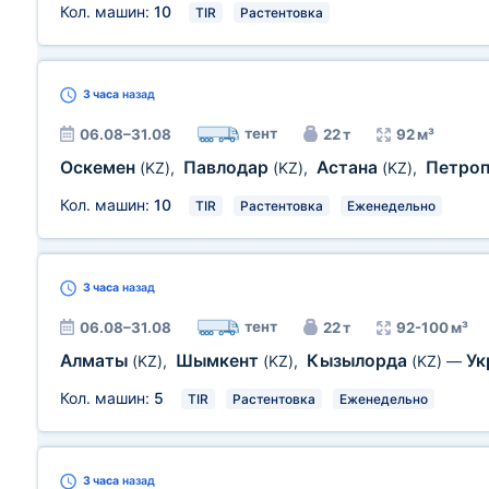
Кол. машин:
10
TIR
Растентовка
3 часа
назад
тент
06.08–31.08
22 т
92 м³
Оскемен
Павлодар
Астана
Петро
(KZ)
,
(KZ)
,
(KZ)
,
Кол. машин:
10
TIR
Растентовка
Еженедельно
3 часа
назад
тент
06.08–31.08
22 т
92-100 м³
Алматы
Шымкент
Кызылорда
Ук
(KZ)
,
(KZ)
,
(KZ)
—
Кол. машин:
5
TIR
Растентовка
Еженедельно
3 часа
назад