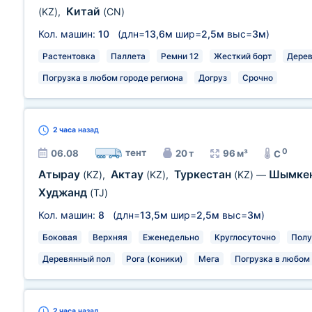
Китай
(KZ)
,
(CN)
Кол. машин:
10
(длн=
13,6м
шир=
2,5м
выс=
3м
)
Растентовка
Паллета
Ремни 12
Жесткий борт
Дерев
Погрузка в любом городе региона
Догруз
Срочно
2 часа
назад
0
тент
06.08
20 т
96 м³
C
Атырау
Актау
Туркестан
Шымке
(KZ)
,
(KZ)
,
(KZ)
—
Худжанд
(TJ)
Кол. машин:
8
(длн=
13,5м
шир=
2,5м
выс=
3м
)
Боковая
Верхняя
Еженедельно
Круглосуточно
Полу
Деревянный пол
Рога (коники)
Мега
Погрузка в любом 
2 часа
назад