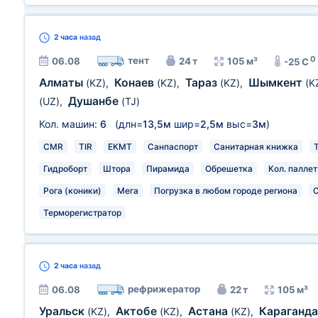
2 часа
назад
0
тент
06.08
24 т
105 м³
-25 C
Алматы
Конаев
Тараз
Шымкент
(KZ)
,
(KZ)
,
(KZ)
,
(K
Душанбе
(UZ)
,
(TJ)
Кол. машин:
6
(длн=
13,5м
шир=
2,5м
выс=
3м
)
CMR
TIR
EKMT
Санпаспорт
Санитарная книжка
Гидроборт
Штора
Пирамида
Обрешетка
Кол. паллет
Рога (коники)
Мега
Погрузка в любом городе региона
С
Терморегистратор
2 часа
назад
рефрижератор
06.08
22 т
105 м³
Уральск
Актобе
Астана
Караганд
(KZ)
,
(KZ)
,
(KZ)
,