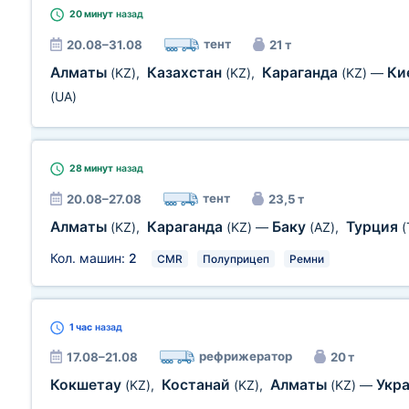
20 минут
назад
тент
20.08–31.08
21 т
Алматы
Казахстан
Караганда
Ки
(KZ)
,
(KZ)
,
(KZ)
—
(UA)
28 минут
назад
тент
20.08–27.08
23,5 т
Алматы
Караганда
Баку
Турция
(KZ)
,
(KZ)
—
(AZ)
,
(
Кол. машин:
2
CMR
Полуприцеп
Ремни
1 час
назад
рефрижератор
17.08–21.08
20 т
Кокшетау
Костанай
Алматы
Укр
(KZ)
,
(KZ)
,
(KZ)
—