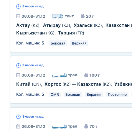
9 часов
назад
тент
06.08–31.12
20 т
Актау
Атырау
Уральск
Казахстан
(KZ)
,
(KZ)
,
(KZ)
,
Кыргызстан
Турция
(KG)
,
(TR)
Кол. машин:
5
Боковая
Верхняя
9 часов
назад
трал
06.08–31.12
100 т
Китай
Хоргос
Казахстан
Узбеки
(CN)
,
(KZ)
—
(KZ)
,
Кол. машин:
5
CMR
Боковая
Верхняя
Постоянно
9 часов
назад
трал
06.08–31.12
70 т