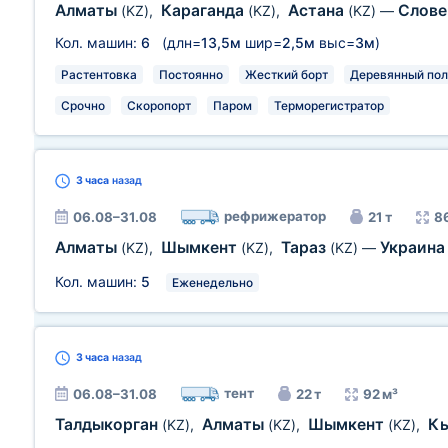
Алматы
Караганда
Астана
Слов
(KZ)
,
(KZ)
,
(KZ)
—
Кол. машин:
6
(длн=
13,5м
шир=
2,5м
выс=
3м
)
Растентовка
Постоянно
Жесткий борт
Деревянный пол
Срочно
Скоропорт
Паром
Терморегистратор
3 часа
назад
рефрижератор
06.08–31.08
21 т
8
Алматы
Шымкент
Тараз
Украин
(KZ)
,
(KZ)
,
(KZ)
—
Кол. машин:
5
Еженедельно
3 часа
назад
тент
06.08–31.08
22 т
92 м³
Талдыкорган
Алматы
Шымкент
К
(KZ)
,
(KZ)
,
(KZ)
,