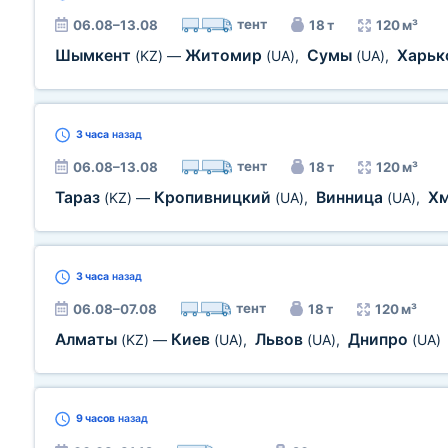
тент
06.08–13.08
18 т
120 м³
Шымкент
Житомир
Сумы
Харьк
(KZ)
—
(UA)
,
(UA)
,
3 часа
назад
тент
06.08–13.08
18 т
120 м³
Тараз
Кропивницкий
Винница
Х
(KZ)
—
(UA)
,
(UA)
,
3 часа
назад
тент
06.08–07.08
18 т
120 м³
Алматы
Киев
Львов
Днипро
(KZ)
—
(UA)
,
(UA)
,
(UA)
9 часов
назад