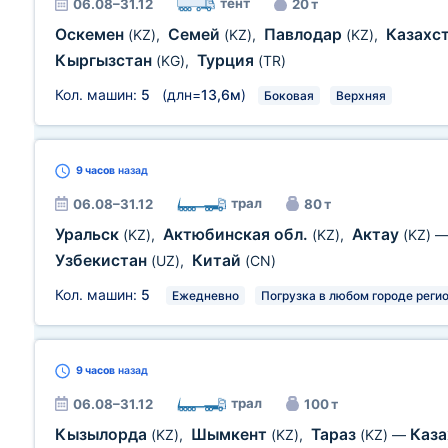
тент
06.08–31.12
20 т
Оскемен
Семей
Павлодар
Казахс
(KZ)
,
(KZ)
,
(KZ)
,
Кыргызстан
Турция
(KG)
,
(TR)
Кол. машин:
5
(длн=
13,6м
)
Боковая
Верхняя
9 часов
назад
трал
06.08–31.12
80 т
Уральск
Актюбинская обл.
Актау
(KZ)
,
(KZ)
,
(KZ)
Узбекистан
Китай
(UZ)
,
(CN)
Кол. машин:
5
Ежедневно
Погрузка в любом городе реги
9 часов
назад
трал
06.08–31.12
100 т
Кызылорда
Шымкент
Тараз
Каз
(KZ)
,
(KZ)
,
(KZ)
—