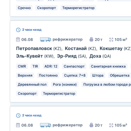
Срочно
Скоропорт
Терморегистратор
2 часа
назад
рефрижератор
06.08
20 т
105 м³
Петропавловск
Костанай
Кокшетау
(KZ)
,
(KZ)
,
(KZ
Эль-Кувейт
Эр-Рияд
Доха
(KW)
,
(SA)
,
(QA)
CMR
TIR
ADR: 12
Санпаспорт
Санитарная книжка
Верхняя
Постоянно
Сцепка: 7+8
Штора
Обрешетка
Деревянный пол
Рога (коники)
Погрузка в любом городе р
Скоропорт
Терморегистратор
2 часа
назад
рефрижератор
06.08
20 т
105 м³