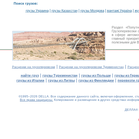
Поиск грузов
:
|
|
|
|
грузы Украина
грузы Казахстан
грузы Молдова
вантажі Україна
жү
Раздел «Попут
Грузоперевозки 
в сфере автом
главный приори
полезными для В
|
|
Расценки на грузоперевозки
Расценки на грузоперевозки Туркменистан
Расцен
|
|
|
найти груз
грузы Туркменистан
грузы из Польши
грузы из Герм
|
|
|
грузы из Италии
грузы из Литвы
грузы из Финляндии
перевезти г
©1995–2026 DELLA. Все содержание данного сайта, включая оформление, стил
Все права защищены.
Копирование и размещение в других средствах информа
0.2(aws2)
060826-17:04:11
ДЕЛЛА®