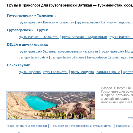
Грузы и Транспорт для грузоперевозки Ватикан — Туркменистан, сос
Грузоперевозки
– Транспорт:
|
грузоперевозки Ватикан – Казахстан
грузоперевозки Ватикан – Таджикис
Грузоперевозки –
Грузы
:
|
|
грузы Ватикан – Казахстан
грузы Ватикан – Таджикистан
грузы Ватикан 
DELLA в других странах
:
|
|
грузоперевозки Украина
грузоперевозки Казахстан
грузоперевозки Мол
|
|
|
transportation Latvia
transportation Lithuania
transportation Estonia
відстан
Поиск грузов
:
|
|
|
|
грузы Украина
грузы Казахстан
грузы Молдова
вантажі Україна
жүктер
Раздел «Попутный 
Грузоперевозки осн
в сфере автомоби
главный приоритет 
полезными для Вас!
гл
|
|
Расценки на грузоперевозки
Расценки на грузоперевозки Туркменистан
Расценки н