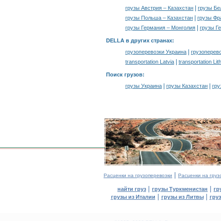
|
грузы Австрия – Казахстан
грузы Бе
|
грузы Польша – Казахстан
грузы Фр
|
грузы Германия – Монголия
грузы Г
DELLA в других странах
:
|
грузоперевозки Украина
грузоперев
|
transportation Latvia
transportation Lit
Поиск грузов
:
|
|
грузы Украина
грузы Казахстан
гру
|
Расценки на грузоперевозки
Расценки на груз
|
|
найти груз
грузы Туркменистан
гр
|
|
грузы из Италии
грузы из Литвы
гру