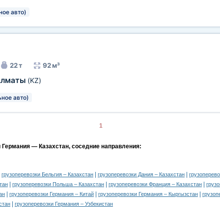
ное авто)
22 т
92 м³
Алматы
(KZ)
ьное авто)
1
и Германия — Казахстан, соседние направления:
|
|
|
грузоперевозки Бельгия – Казахстан
грузоперевозки Дания – Казахстан
грузоперево
|
|
|
тан
грузоперевозки Польша – Казахстан
грузоперевозки Франция – Казахстан
грузо
|
|
|
ан
грузоперевозки Германия – Китай
грузоперевозки Германия – Кыргызстан
грузоп
|
стан
грузоперевозки Германия – Узбекистан