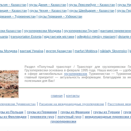
|
|
|
льгия – Казахстан
грузы Дания – Казахстан
грузы Люксембург – Казахстан
грузы Ни
|
|
|
анция – Казахстан
грузы Чехия – Казахстан
грузы Швейцария – Казахстан
грузы Ге
|
ермания – Туркменистан
грузы Германия – Узбекистан
|
|
|
озки Казахстан
грузоперевозки Молдова
грузоперевозки Грузия
вантажні перевезенн
|
|
|
|
huania
transportation Estonia
відстані між містами
odległości między miastami
distanţe 
|
|
|
|
|
зы Молдова
вантажі Україна
жүктер Қазақстан
marfuri Moldova
náklady Slovensko
ł
Раздел «Попутный транспорт / Транспорт для грузоперевозки 
Грузоперевозки основана в феврале 1995 года. Наша миссия — удо
в сфере автомобильных
грузоперевозок
Туркменистан — Туркменис
главный приоритет — актуальность информации. Благодарим за ин
полезными для Вас!
|
главная
контакты
|
|
оперевозки Туркменистан
Расценки на международные грузоперевозки
Расстояние меж
|
|
|
|
узы из Польши
грузы из Германии
грузы из Франции
грузы из Турции
груз
|
|
|
зы из Финляндии
перевезти груз
попутный груз
международные перевозки 
грузоперевозки