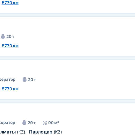
~
5770 км
20 т
~
5770 км
ератор
20 т
~
5770 км
ератор
20 т
90 м³
Алматы
Павлодар
(KZ)
,
(KZ)