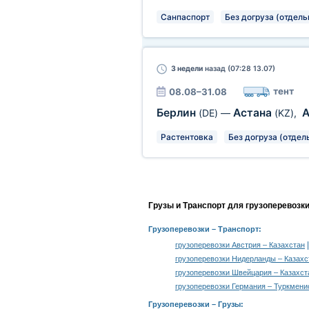
Санпаспорт
Без догруза (отдель
3 недели
назад (07:28 13.07)
тент
08.08–31.08
Берлин
Астана
(DE)
—
(KZ)
,
Растентовка
Без догруза (отдел
Грузы и Транспорт для грузоперевозк
Грузоперевозки
– Транспорт:
грузоперевозки Австрия – Казахстан
грузоперевозки Нидерланды – Казахс
грузоперевозки Швейцария – Казахст
грузоперевозки Германия – Туркмени
Грузоперевозки –
Грузы
: