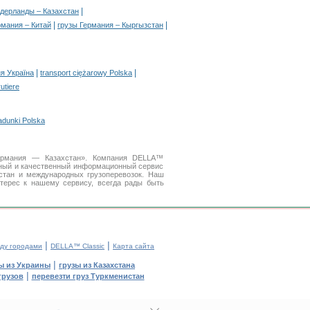
|
дерланды – Казахстан
|
|
рмания – Китай
грузы Германия – Кыргызстан
|
|
я Україна
transport ciężarowy Polska
rutiere
adunki Polska
Германия — Казахстан». Компания DELLA™
бный и качественный информационный сервис
тан и международных грузоперевозок. Наш
терес к нашему сервису, всегда рады быть
|
|
ду городами
DELLA™ Classic
Карта сайта
|
ы из Украины
грузы из Казахстана
|
грузов
перевезти груз Туркменистан