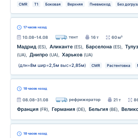
CMR
T1
Боковая
Верхняя
Пневмоход
Без догруз
17 часов
назад
тент
10.08–14.08
16 т
60 м³
Мадрид
Аликанте
Барселона
Тулу
(ES)
,
(ES)
,
(ES)
,
Днипро
Харьков
(UA)
,
(UA)
,
(UA)
(длн=
8м
шир=
2,5м
выс=
2,85м
)
CMR
Растентовка
18 часов
назад
рефрижератор
08.08–31.08
21 т
8
Франция
Германия
Бельгия
Велик
(FR)
,
(DE)
,
(BE)
,
18 часов
назад