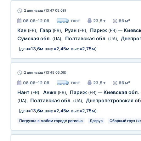
2 дня
назад (13:47 05.08)
тент
08.08–12.08
23,5 т
86 м³
Кан
Гавр
Руан
Париж
Киевск
(FR)
,
(FR)
,
(FR)
,
(FR)
—
Сумская обл.
Полтавская обл.
Днепро
(UA)
,
(UA)
,
(длн=
13,6м
шир=
2,45м
выс=
2,75м
)
2 дня
назад (13:45 05.08)
тент
08.08–12.08
23,5 т
86 м³
Нант
Анже
Париж
Киевская обл.
(FR)
,
(FR)
,
(FR)
—
Полтавская обл.
Днепропетровская об
(UA)
,
(UA)
,
(длн=
13,6м
шир=
2,45м
выс=
2,75м
)
Погрузка в любом городе региона
Догруз
Сборный груз (к