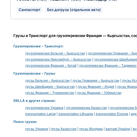
Санпаспорт
Без догруза (отдельное авто)
Грузы и Транспорт для грузоперевозки Франция — Кыргызстан, со
Грузоперевозки
– Транспорт:
|
грузоперевозки Бельгия – Кыргызстан
грузоперевозки Германия – Кы
|
грузоперевозки Люксембург – Кыргызстан
грузоперевозки Швейцария
|
грузоперевозки Франция – Китай
грузоперевозки Франция – Таджикис
Грузоперевозки –
Грузы
:
|
|
грузы Бельгия – Кыргызстан
грузы Германия – Кыргызстан
грузы Ис
|
|
грузы Швейцария – Кыргызстан
грузы Франция – Индия
грузы Франц
|
грузы Франция – Туркменистан
грузы Франция – Узбекистан
DELLA в других странах
:
|
|
грузоперевозки Украина
грузоперевозки Казахстан
грузоперевозки 
|
|
|
transportation Latvia
transportation Lithuania
transportation Estonia
від
Поиск грузов
:
|
|
|
|
грузы Украина
грузы Казахстан
грузы Молдова
вантажі Україна
жү