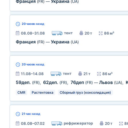
Франция
Украина
(FR)
—
(UA)
20 часов
назад
тент
08.08–31.08
20 т
86 м³
Франция
Украина
(FR)
—
(UA)
20 часов
назад
тент
11.08–14.08
21 т
86 м³
59деп.
62деп.
76деп
Львов
(FR)
,
(FR)
,
(FR)
—
(UA)
,
CMR
Растентовка
Сборный груз (консолидация)
21 час
назад
рефрижератор
08.08–07.02
20 т
8