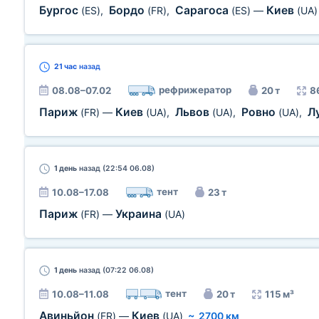
Бургос
Бордо
Сарагоса
Киев
(ES)
,
(FR)
,
(ES)
—
(UA)
21 час
назад
рефрижератор
08.08–07.02
20 т
8
Париж
Киев
Львов
Ровно
Л
(FR)
—
(UA)
,
(UA)
,
(UA)
,
1 день
назад (22:54 06.08)
тент
10.08–17.08
23 т
Париж
Украина
(FR)
—
(UA)
1 день
назад (07:22 06.08)
тент
10.08–11.08
20 т
115 м³
Авиньйон
Киев
(FR)
—
(UA)
~
2700 км