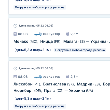
Погрузка в любом городе региона
1 день
назад (05:22 06.08)
эвакуатор
08.08
2,5 т
Монако
Ницца
Малага
Украина
(MC)
,
(FR)
,
(ES)
—
(
(длн=
5,3м
шир=
2,1м
)
Погрузка в любом городе региона
1 день
назад (05:22 06.08)
эвакуатор
08.08
2,5 т
Лиссабон
Братислава
Мадрид
Бо
(PT)
,
(SK)
,
(ES)
,
Нюрнберг
Прага
Украина
(DE)
,
(CZ)
—
(UA)
(длн=
5,3м
шир=
2,1м
)
Погрузка в любом городе региона