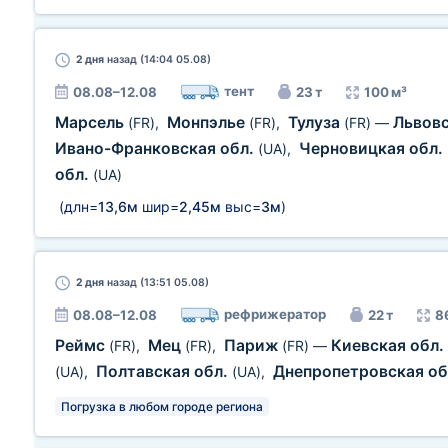
2 дня
назад (14:04 05.08)
тент
08.08–12.08
23 т
100 м³
Марсель
Монпэлье
Тулуза
Львовс
(FR)
,
(FR)
,
(FR)
—
Ивано-Франковская обл.
Черновицкая обл.
(UA)
,
обл.
(UA)
(длн=
13,6м
шир=
2,45м
выс=
3м
)
2 дня
назад (13:51 05.08)
рефрижератор
08.08–12.08
22 т
8
Реймс
Мец
Париж
Киевская обл.
(FR)
,
(FR)
,
(FR)
—
Полтавская обл.
Днепропетровская об
(UA)
,
(UA)
,
Погрузка в любом городе региона