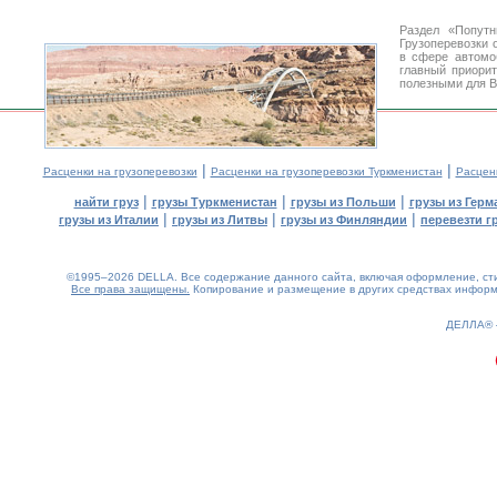
Раздел «Попутн
Грузоперевозки 
в сфере автом
главный приори
полезными для В
|
|
Расценки на грузоперевозки
Расценки на грузоперевозки Туркменистан
Расцен
|
|
|
найти груз
грузы Туркменистан
грузы из Польши
грузы из Герм
|
|
|
грузы из Италии
грузы из Литвы
грузы из Финляндии
перевезти г
©1995–2026 DELLA. Все содержание данного сайта, включая оформление, стил
Все права защищены.
Копирование и размещение в других средствах информа
0.18(aws4)
080826-05:18:54
ДЕЛЛА®