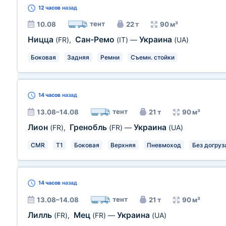
12 часов
назад
тент
10.08
22 т
90 м³
Ницца
Сан-Ремо
Украина
(FR)
,
(IT)
—
(UA)
Боковая
Задняя
Ремни
Съемн. стойки
14 часов
назад
тент
13.08–14.08
21 т
90 м³
Лион
Гренобль
Украина
(FR)
,
(FR)
—
(UA)
CMR
T1
Боковая
Верхняя
Пневмоход
Без догруз
14 часов
назад
тент
13.08–14.08
21 т
90 м³
Лилль
Мец
Украина
(FR)
,
(FR)
—
(UA)