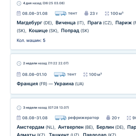
4 дня
назад (06:25 03.08)
тент
08.08–31.08
23 т
100 м³
Магдебург
Виченца
Прага
Париж
(DE)
,
(IT)
,
(CZ)
,
(
Кошице
Попрад
(SK)
,
(SK)
,
(SK)
Кол. машин:
5
2 недели
назад (11:22 22.07)
тент
08.08–01.10
100 м³
Франция
Украина
(FR)
—
(UA)
3 недели
назад (07:28 13.07)
рефрижератор
08.08–31.08
20 т
9
Амстердам
Антверпен
Берлин
Па
(NL)
,
(BE)
,
(DE)
,
Алматы
Ташкент
Павлодар
(KZ)
,
(UZ)
,
(KZ)