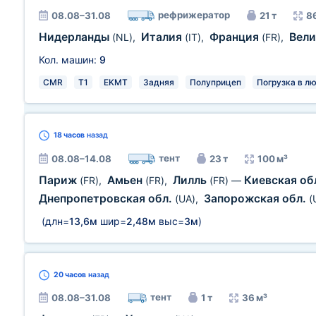
рефрижератор
08.08–31.08
21 т
8
Нидерланды
Италия
Франция
Вел
(NL)
,
(IT)
,
(FR)
,
Кол. машин:
9
CMR
T1
EKMT
Задняя
Полуприцеп
Погрузка в л
18 часов
назад
тент
08.08–14.08
23 т
100 м³
Париж
Амьен
Лилль
Киевская об
(FR)
,
(FR)
,
(FR)
—
Днепропетровская обл.
Запорожская обл.
(UA)
,
(
(длн=
13,6м
шир=
2,48м
выс=
3м
)
20 часов
назад
тент
08.08–31.08
1 т
36 м³