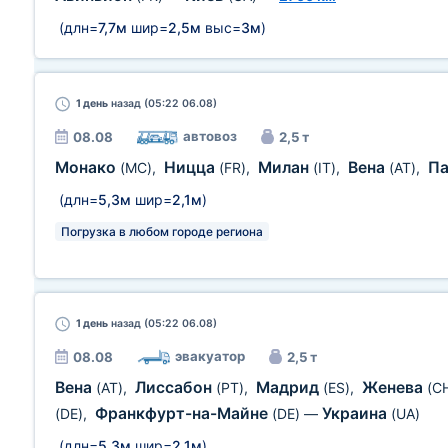
(длн=
7,7м
шир=
2,5м
выс=
3м
)
1 день
назад (05:22 06.08)
автовоз
08.08
2,5 т
Монако
Ницца
Милан
Вена
П
(MC)
,
(FR)
,
(IT)
,
(AT)
,
(длн=
5,3м
шир=
2,1м
)
Погрузка в любом городе региона
1 день
назад (05:22 06.08)
эвакуатор
08.08
2,5 т
Вена
Лиссабон
Мадрид
Женева
(AT)
,
(PT)
,
(ES)
,
(C
Франкфурт-на-Майне
Украина
(DE)
,
(DE)
—
(UA)
(длн=
5,3м
шир=
2,1м
)