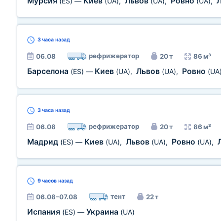
Мурсия
Киев
Львов
Ровно
(ES)
—
(UA)
,
(UA)
,
(UA)
,
3 часа
назад
рефрижератор
06.08
20 т
86 м³
Барселона
Киев
Львов
Ровно
(ES)
—
(UA)
,
(UA)
,
(UA
3 часа
назад
рефрижератор
06.08
20 т
86 м³
Мадрид
Киев
Львов
Ровно
(ES)
—
(UA)
,
(UA)
,
(UA)
,
9 часов
назад
тент
06.08–07.08
22 т
Испания
Украина
(ES)
—
(UA)