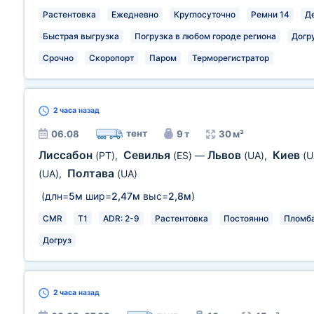
Растентовка
Ежедневно
Круглосуточно
Ремни 14
Д
Быстрая выгрузка
Погрузка в любом городе региона
Догр
Срочно
Скоропорт
Паром
Терморегистратор
2 часа
назад
тент
06.08
9 т
30 м³
Лиссабон
Севилья
Львов
Киев
(PT)
,
(ES)
—
(UA)
,
(U
Полтава
(UA)
,
(UA)
(длн=
5м
шир=
2,47м
выс=
2,8м
)
CMR
T1
ADR: 2-9
Растентовка
Постоянно
Пломб
Догруз
2 часа
назад