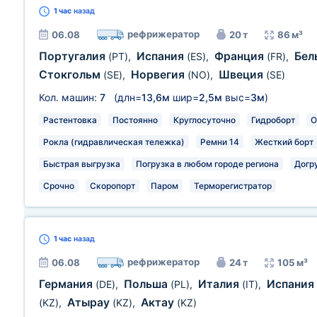
1 час
назад
рефрижератор
06.08
20 т
86 м³
Португалия
Испания
Франция
Бел
(PT)
,
(ES)
,
(FR)
,
Стокгольм
Норвегия
Швеция
(SE)
,
(NO)
,
(SE)
Кол. машин:
7
(длн=
13,6м
шир=
2,5м
выс=
3м
)
Растентовка
Постоянно
Круглосуточно
Гидроборт
О
Рокла (гидравлическая тележка)
Ремни 14
Жесткий борт
Быстрая выгрузка
Погрузка в любом городе региона
Догр
Срочно
Скоропорт
Паром
Терморегистратор
1 час
назад
рефрижератор
06.08
24 т
105 м³
Германия
Польша
Италия
Испания
(DE)
,
(PL)
,
(IT)
,
Атырау
Актау
(KZ)
,
(KZ)
,
(KZ)