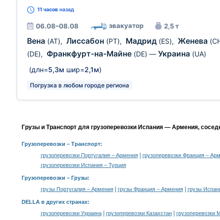
11 часов
назад
эвакуатор
06.08–08.08
2,5 т
Вена
Лиссабон
Мадрид
Женева
(AT)
,
(PT)
,
(ES)
,
(C
Франкфурт-на-Майне
Украина
(DE)
,
(DE)
—
(UA)
(длн=
5,3м
шир=
2,1м
)
Погрузка в любом городе региона
Грузы и Транспорт для грузоперевозки Испания — Армения, сосед
Грузоперевозки
– Транспорт:
|
грузоперевозки Португалия – Армения
грузоперевозки Франция – Ар
грузоперевозки Испания – Турция
Грузоперевозки –
Грузы
:
|
|
грузы Португалия – Армения
грузы Франция – Армения
грузы Испан
DELLA в других странах
:
|
|
грузоперевозки Украина
грузоперевозки Казахстан
грузоперевозки 