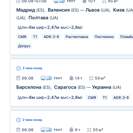
тент
06.08–07.08
10 т
45 м³
Мадрид
Валенсия
Львов
Киев
(ES)
,
(ES)
—
(UA)
,
(UA
Полтава
(UA)
,
(UA)
(длн=
6м
шир=
2,47м
выс=
2,8м
)
CMR
T1
ADR: 2-9
Растентовка
Постоянно
Пломб
Догруз
2 часа
назад
тент
06.08
14 т
50 м³
Барселона
Сарагоса
Украина
(ES)
,
(ES)
—
(UA)
(длн=
8м
шир=
2,47м
выс=
2,8м
)
CMR
T1
ADR: 2-9
2 часа
назад
тент
06.08
9 т
35 м³