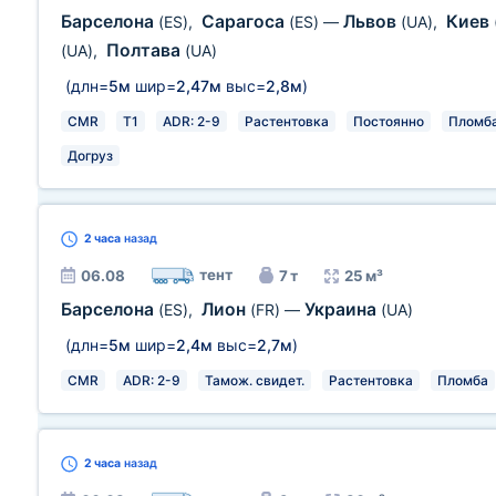
Барселона
Сарагоса
Львов
Киев
(ES)
,
(ES)
—
(UA)
,
Полтава
(UA)
,
(UA)
(длн=
5м
шир=
2,47м
выс=
2,8м
)
CMR
T1
ADR: 2-9
Растентовка
Постоянно
Пломб
Догруз
2 часа
назад
тент
06.08
7 т
25 м³
Барселона
Лион
Украина
(ES)
,
(FR)
—
(UA)
(длн=
5м
шир=
2,4м
выс=
2,7м
)
CMR
ADR: 2-9
Тамож. свидет.
Растентовка
Пломба
2 часа
назад