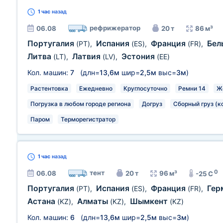
1 час
назад
рефрижератор
06.08
20 т
86 м³
Португалия
Испания
Франция
Бел
(PT)
,
(ES)
,
(FR)
,
Литва
Латвия
Эстония
(LT)
,
(LV)
,
(EE)
Кол. машин:
7
(длн=
13,6м
шир=
2,5м
выс=
3м
)
Растентовка
Ежедневно
Круглосуточно
Ремни 14
Ж
Погрузка в любом городе региона
Догруз
Сборный груз (к
Паром
Терморегистратор
1 час
назад
0
тент
06.08
20 т
96 м³
-25 C
Португалия
Испания
Франция
Гер
(PT)
,
(ES)
,
(FR)
,
Астана
Алматы
Шымкент
(KZ)
,
(KZ)
,
(KZ)
Кол. машин:
6
(длн=
13,6м
шир=
2,5м
выс=
3м
)