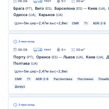
тент
06.08
9 т
30 м³
Брага
Виго
Барселона
Киев
(PT)
,
(ES)
,
(ES)
—
(UA)
,
Одесса
Харьков
(UA)
,
(UA)
(длн=
5м
шир=
2,47м
выс=
2,8м
)
CMR
T1
ADR: 2-9
2 часа
назад
тент
06.08
9 т
30 м³
Порту
Оренсе
Львов
Киев
Д
(PT)
,
(ES)
—
(UA)
,
(UA)
,
Полтава
(UA)
(длн=
5м
шир=
2,47м
выс=
2,8м
)
CMR
T1
ADR: 2-9
Растентовка
Постоянно
Пломб
Догруз
2 часа
назад