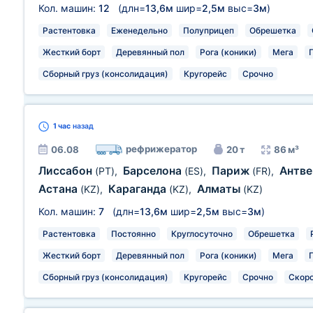
Кол. машин:
12
(длн=
13,6м
шир=
2,5м
выс=
3м
)
Растентовка
Еженедельно
Полуприцеп
Обрешетка
Жесткий борт
Деревянный пол
Рога (коники)
Мега
Сборный груз (консолидация)
Кругорейс
Срочно
1 час
назад
рефрижератор
06.08
20 т
86 м³
Лиссабон
Барселона
Париж
Антв
(PT)
,
(ES)
,
(FR)
,
Астана
Караганда
Алматы
(KZ)
,
(KZ)
,
(KZ)
Кол. машин:
7
(длн=
13,6м
шир=
2,5м
выс=
3м
)
Растентовка
Постоянно
Круглосуточно
Обрешетка
Жесткий борт
Деревянный пол
Рога (коники)
Мега
Сборный груз (консолидация)
Кругорейс
Срочно
Скор