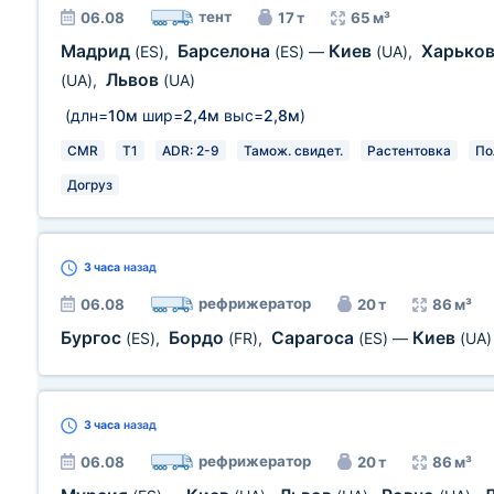
тент
06.08
17 т
65 м³
Мадрид
Барселона
Киев
Харько
(ES)
,
(ES)
—
(UA)
,
Львов
(UA)
,
(UA)
(длн=
10м
шир=
2,4м
выс=
2,8м
)
CMR
T1
ADR: 2-9
Тамож. свидет.
Растентовка
По
Догруз
3 часа
назад
рефрижератор
06.08
20 т
86 м³
Бургос
Бордо
Сарагоса
Киев
(ES)
,
(FR)
,
(ES)
—
(UA)
3 часа
назад
рефрижератор
06.08
20 т
86 м³