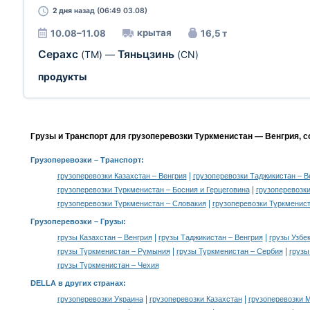
2 дня
назад (06:49 03.08)
крытая
10.08–11.08
16,5 т
Серахс
Тяньцзинь
(TM)
—
(CN)
продукты
Грузы и Транспорт для грузоперевозки Туркменистан — Венгрия, 
Грузоперевозки
– Транспорт:
|
грузоперевозки Казахстан – Венгрия
грузоперевозки Таджикистан – В
|
грузоперевозки Туркменистан – Босния и Герцеговина
грузоперевозк
|
грузоперевозки Туркменистан – Словакия
грузоперевозки Туркменис
Грузоперевозки –
Грузы
:
|
|
грузы Казахстан – Венгрия
грузы Таджикистан – Венгрия
грузы Узбе
|
|
грузы Туркменистан – Румыния
грузы Туркменистан – Сербия
грузы
грузы Туркменистан – Чехия
DELLA в других странах
:
|
|
грузоперевозки Украина
грузоперевозки Казахстан
грузоперевозки 