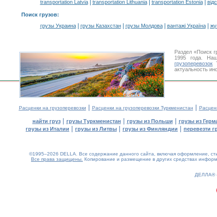
|
|
|
transportation Latvia
transportation Lithuania
transportation Estonia
від
Поиск грузов
:
|
|
|
|
грузы Украина
грузы Казахстан
грузы Молдова
вантажі Україна
жү
Раздел «Поиск г
1995 года. На
грузоперевозок
Т
актуальность ин
|
|
Расценки на грузоперевозки
Расценки на грузоперевозки Туркменистан
Расцен
|
|
|
найти груз
грузы Туркменистан
грузы из Польши
грузы из Герм
|
|
|
грузы из Италии
грузы из Литвы
грузы из Финляндии
перевезти г
©1995–2026 DELLA. Все содержание данного сайта, включая оформление, стил
Все права защищены.
Копирование и размещение в других средствах информа
0.16(aws2)
060826-06:57:12
ДЕЛЛА®