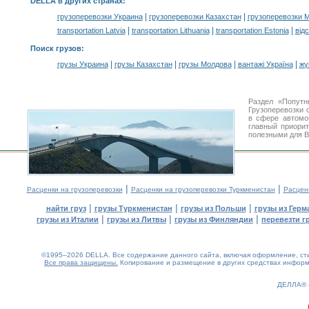
DELLA в других странах
:
|
|
грузоперевозки Украина
грузоперевозки Казахстан
грузоперевозки 
|
|
|
transportation Latvia
transportation Lithuania
transportation Estonia
від
Поиск грузов
:
|
|
|
|
грузы Украина
грузы Казахстан
грузы Молдова
вантажі Україна
жү
Раздел «Попутн
Грузоперевозки 
в сфере автом
главный приори
полезными для В
|
|
Расценки на грузоперевозки
Расценки на грузоперевозки Туркменистан
Расцен
|
|
|
найти груз
грузы Туркменистан
грузы из Польши
грузы из Герм
|
|
|
грузы из Италии
грузы из Литвы
грузы из Финляндии
перевезти г
©1995–2026 DELLA. Все содержание данного сайта, включая оформление, стил
Все права защищены.
Копирование и размещение в других средствах информа
0.18(aws3)
070826-15:41:08
ДЕЛЛА®