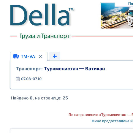
Пя
TM-VA
Транспорт:
Туркменистан — Ватикан
07.08–07.10
Найдено
0
, на странице:
25
По направлению «Туркменистан — В
Ниже предоставлена и