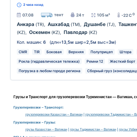
2 часа
назад
0
тент
07.08
24 т
105 м³
-22 C
Анкара
Ашхабад
Душанбе
Ташкен
(TR)
,
(TM)
,
(TJ)
,
Оскемен
Павлодар
(KZ)
,
(KZ)
,
(KZ)
Кол. машин:
6
(длн=
13,5м
шир=
2,5м
выс=
3м
)
CMR
TIR
Боковая
Верхняя
Полуприцеп
Штора
Рокла (гидравлическая тележка)
Ремни 12
Жесткий борт
Погрузка в любом городе региона
Сборный груз (консолидац
Грузы и Транспорт для грузоперевозки Туркменистан — Ватикан, 
Грузоперевозки
– Транспорт:
|
грузоперевозки Казахстан – Ватикан
грузоперевозки Таджикистан – В
Грузоперевозки –
Грузы
:
|
|
грузы Казахстан – Ватикан
грузы Таджикистан – Ватикан
грузы Узбе