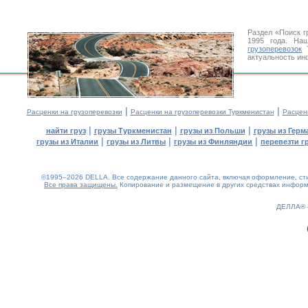
Раздел «Поиск г
1995 года. На
грузоперевозок
Т
актуальность ин
|
|
Расценки на грузоперевозки
Расценки на грузоперевозки Туркменистан
Расцен
|
|
|
найти груз
грузы Туркменистан
грузы из Польши
грузы из Герм
|
|
|
грузы из Италии
грузы из Литвы
грузы из Финляндии
перевезти г
©1995–2026 DELLA. Все содержание данного сайта, включая оформление, стил
Все права защищены.
Копирование и размещение в других средствах информа
0.17(aws2)
070826-12:54:47
ДЕЛЛА®