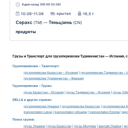
4 дня
назад (06:49 03.08)
крытая
10.08–11.08
16,5 т
Серахс
Тяньцзинь
(TM)
—
(CN)
продукты
Грузы и Транспорт для грузоперевозки Туркменистан — Испания, 
Грузоперевозки
– Транспорт:
|
грузоперевозки Казахстан – Испания
грузоперевозки Таджикистан – 
грузоперевозки Туркменистан – Франция
Грузоперевозки –
Грузы
:
|
|
грузы Казахстан – Испания
грузы Таджикистан – Испания
грузы Узб
DELLA в других странах
:
|
|
грузоперевозки Украина
грузоперевозки Казахстан
грузоперевозки 
|
|
|
transportation Latvia
transportation Lithuania
transportation Estonia
від
Поиск грузов
:
|
|
|
|
грузы Украина
грузы Казахстан
грузы Молдова
вантажі Україна
жү