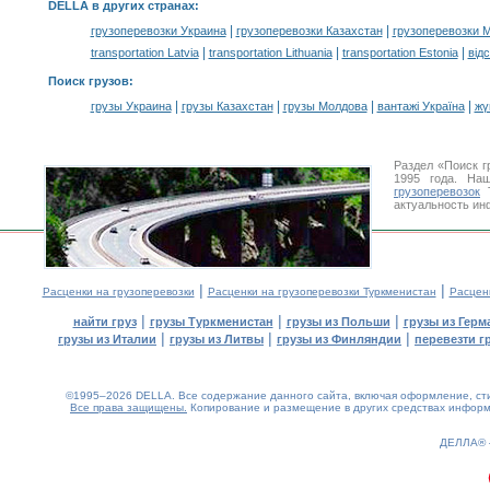
DELLA в других странах
:
|
|
грузоперевозки Украина
грузоперевозки Казахстан
грузоперевозки 
|
|
|
transportation Latvia
transportation Lithuania
transportation Estonia
від
Поиск грузов
:
|
|
|
|
грузы Украина
грузы Казахстан
грузы Молдова
вантажі Україна
жү
Раздел «Поиск г
1995 года. На
грузоперевозок
Т
актуальность ин
|
|
Расценки на грузоперевозки
Расценки на грузоперевозки Туркменистан
Расцен
|
|
|
найти груз
грузы Туркменистан
грузы из Польши
грузы из Герм
|
|
|
грузы из Италии
грузы из Литвы
грузы из Финляндии
перевезти г
©1995–2026 DELLA. Все содержание данного сайта, включая оформление, стил
Все права защищены.
Копирование и размещение в других средствах информа
0.33(aws4)
070826-08:13:00
ДЕЛЛА®