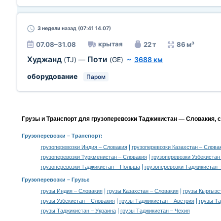
3 недели
назад (07:41 14.07)
крытая
07.08–31.08
22 т
86 м³
Худжанд
Поти
(TJ)
—
(GE)
~
3688 км
оборудование
Паром
Грузы и Транспорт для грузоперевозки Таджикистан — Словакия, 
Грузоперевозки
– Транспорт:
|
грузоперевозки Индия – Словакия
грузоперевозки Казахстан – Слова
|
грузоперевозки Туркменистан – Словакия
грузоперевозки Узбекистан
|
грузоперевозки Таджикистан – Польша
грузоперевозки Таджикистан 
Грузоперевозки –
Грузы
:
|
|
грузы Индия – Словакия
грузы Казахстан – Словакия
грузы Кыргызс
|
|
грузы Узбекистан – Словакия
грузы Таджикистан – Австрия
грузы Та
|
грузы Таджикистан – Украина
грузы Таджикистан – Чехия