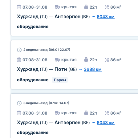
крытая
07.08–31.08
22 т
86 м³
Худжанд
Антверпен
(TJ)
—
(BE)
~
6043 км
оборудование
2 недели
назад (06:01 22.07)
крытая
07.08–31.08
22 т
86 м³
Худжанд
Поти
(TJ)
—
(GE)
~
3688 км
оборудование
Паром
3 недели
назад (07:41 14.07)
крытая
07.08–31.08
22 т
86 м³
Худжанд
Антверпен
(TJ)
—
(BE)
~
6043 км
оборудование