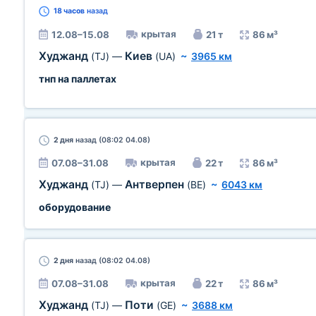
18 часов
назад
крытая
12.08–15.08
21 т
86 м³
Худжанд
Киев
(TJ)
—
(UA)
~
3965 км
тнп на паллетах
2 дня
назад (08:02 04.08)
крытая
07.08–31.08
22 т
86 м³
Худжанд
Антверпен
(TJ)
—
(BE)
~
6043 км
оборудование
2 дня
назад (08:02 04.08)
крытая
07.08–31.08
22 т
86 м³
Худжанд
Поти
(TJ)
—
(GE)
~
3688 км