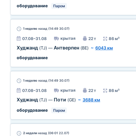
оборудование
Паром
1 неделю
назад (14:49 30.07)
крытая
07.08–31.08
22 т
86 м³
Худжанд
Антверпен
(TJ)
—
(BE)
~
6043 км
оборудование
1 неделю
назад (14:49 30.07)
крытая
07.08–31.08
22 т
86 м³
Худжанд
Поти
(TJ)
—
(GE)
~
3688 км
оборудование
Паром
2 недели
назад (06:01 22.07)