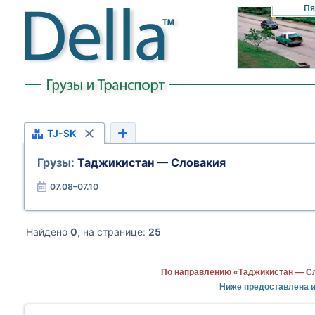
Пя
TJ-SK
Грузы:
Таджикистан — Словакия
07.08–07.10
Найдено
0
, на странице:
25
По направлению «Таджикистан — Сл
Ниже предоставлена 