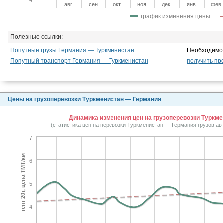
авг
сен
окт
ноя
дек
янв
фев
график изменения цены
Полезные ссылки:
Попутные грузы Германия — Туркменистан
Необходимо 
Попутный транспорт Германия — Туркменистан
получить пр
Цены на грузоперевозки Туркменистан — Германия
Динамика изменения цен на грузоперевозки Туркме
(статистика цен на перевозки Туркменистан — Германия грузов а
7
тент 20т, цена TMT/км
6
5
4