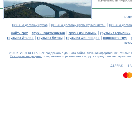
актуальность информа
глав
|
|
Цены на доставку грузов
Цены на доставку груза Туркменистан
Цены на достав
|
|
|
найти груз
грузы Туркменистан
грузы из Польши
грузы из Германии
|
|
|
|
грузы из Италии
грузы из Литвы
грузы из Финляндии
перевезти груз
груз
©1995–2026 DELLA. Все содержание данного сайта, включая оформление, стиль и а
Все права защищены.
Копирование и размещение в других средствах информации и
0.96(aws3)
070826-11:34:37
ДЕЛЛА® —
В