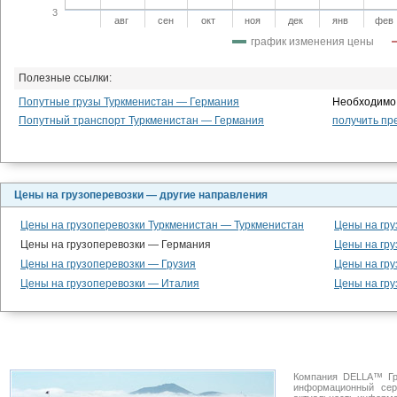
3
авг
сен
окт
ноя
дек
янв
фев
график изменения цены
Полезные ссылки:
Попутные грузы Туркменистан — Германия
Необходимо 
Попутный транспорт Туркменистан — Германия
получить пр
Цены на грузоперевозки — другие направления
Цены на грузоперевозки Туркменистан — Туркменистан
Цены на гру
Цены на грузоперевозки — Германия
Цены на гру
Цены на грузоперевозки — Грузия
Цены на гр
Цены на грузоперевозки — Италия
Цены на гру
Компания DELLA™ Гр
информационный се