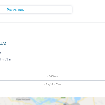
Рассчитать
(UA)
м
4 ч 53 м
~ 3689 км
~ 1 д 14 ч 53 м