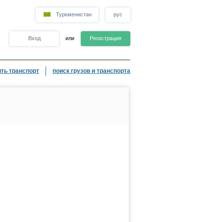
Туркменистан
рус
Вход
или
Регистрация
ть транспорт
поиск грузов и транспорта