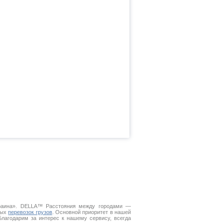
краина». DELLA™
Расстояния между городами
—
ных
перевозок грузов
. Основной приоритет в нашей
Благодарим за интерес к нашему сервису, всегда