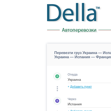
Перевезти груз Украина — Ис
Украина — Испания — Франци
Откуда
A
+
Добавить пункт
Через
B