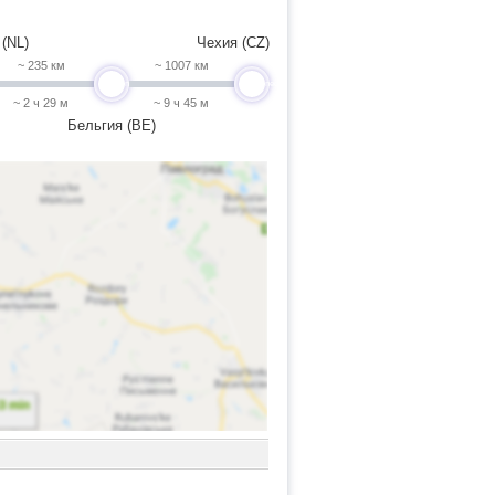
(NL)
Чехия (CZ)
~ 235 км
~ 1007 км
undefined
undefined
~ 2 ч 29 м
~ 9 ч 45 м
Бельгия (BE)