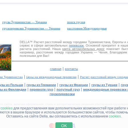
грузы Туркменистан — Украина
поиск грузов
грузоперевозки Туркменистан — Украина
расстояния Международные
DELLA™
Расчет расстояний
между городами Туркменистана, Европы и
сервис в сфере автомобильных
перевозок
. Основной приоритет в наш
расчета расстояний. Наша
карта автомобильных дорог
помогает быст
например, расстояние между городами Украина — Чехия. Благодарим 
полезными для Вас!
|
главная
контакты
|
|
ки Туркменистан
Цены на международные перевозки
Расчет расстояний между города
|
|
|
|
узы из Польши
грузы из Германии
грузы из Франции
грузы из Турции
груз
|
|
|
зы из Финляндии
перевезти груз
попутный груз
международные перевозки 
грузоперевозки
 сайта, включая оформление, стиль и алгоритмические решения обеспечения грузоперево
щение в других средствах информации и интернет-сайтах без официального разрешения '
м
cookies
для предоставления вам дополнительних возможностей при работе 
няются в вашем браузере и используются большинством сайтов, чтобы помочь
Оставаясь на сайте Della, вы соглашаетесь с использованием
cookies
.
ДЕЛЛА® —
ВАШИ
ГРУЗОПЕРЕВОЗКИ
™!
OK