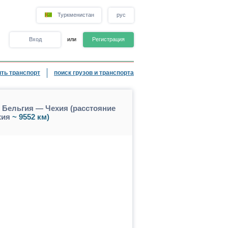
Туркменистан
рус
Вход
или
Регистрация
ть транспорт
поиск грузов и транспорта
Бельгия — Чехия (расстояние
хия
~ 9552 км)