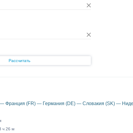
Рассчитать
 — Франция (FR) — Германия (DE) — Словакия (SK) — Ниде
м
3 ч 26 м