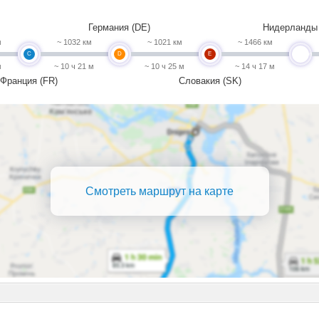
Германия (DE)
Нидерланды 
м
~ 1032 км
~ 1021 км
~ 1466 км
C
D
E
undefined
м
~ 10 ч 21 м
~ 10 ч 25 м
~ 14 ч 17 м
Франция (FR)
Словакия (SK)
Смотреть маршрут на карте