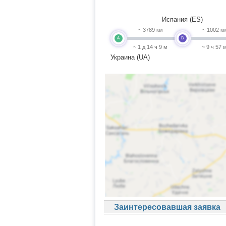
Испания (ES)
~ 3789 км
~ 1002 к
A
B
~ 1 д 14 ч 9 м
~ 9 ч 57 
Украина (UA)
Заинтересовавшая заявка