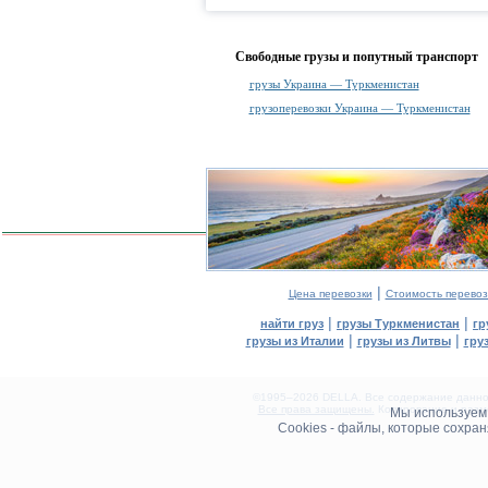
Свободные грузы и попутный транспорт
грузы Украина — Туркменистан
грузоперевозки Украина — Туркменистан
|
Цена перевозки
Стоимость перевоз
|
|
найти груз
грузы Туркменистан
гр
|
|
грузы из Италии
грузы из Литвы
гру
©1995–2026 DELLA. Все содержание данного
Все права защищены.
Копирование и разме
Мы используе
0.18(aws2)
Cookies - файлы, которые сохра
070826-02:53:48