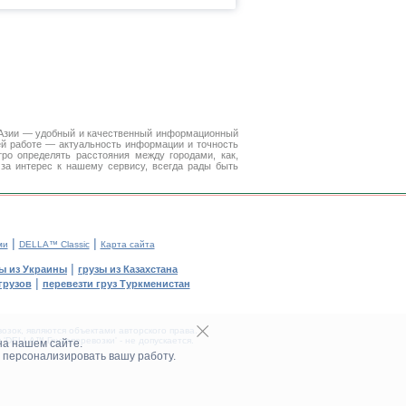
 Азии — удобный и качественный информационный
ей работе — актуальность информации и точность
ро определять расстояния между городами, как,
за интерес к нашему сервису, всегда рады быть
|
|
ми
DELLA™ Classic
Карта сайта
|
ы из Украины
грузы из Казахстана
|
грузов
перевезти груз Туркменистан
зок, являются объектами авторского права.
DELLA™ Грузоперевозки' - не допускается.
на нашем сайте.
 персонализировать вашу работу.