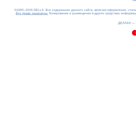
©1995–2026 DELLA. Все содержание данного сайта, включая оформление, стиль 
Все права защищены.
Копирование и размещение в других средствах информаци
1.19(aws4)
070826-18:18:03
ДЕЛЛА® —