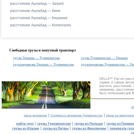
расстояние Ашхабад — Загреб
расстояние Ашхабад — Киев
расстояние Ашхабад — Кишинев
расстояние Ашхабад — Копенгаген
Свободные грузы и попутный транспорт
грузы Украина — Туркменистан
грузы Туркменистан — Украина
грузоперевозки Украина — Туркменистан
грузоперевозки Туркменистан — Ук
DELLA™
Расчет расс
сервис в сфере авт
расчета расстояний
например, расстояние
быть полезными для В
г
|
|
Цена перевозки
Стоимость перевозки Туркменистан
Цены на междунар
|
|
|
найти груз
грузы Туркменистан
грузы из Польши
грузы из Герман
|
|
|
грузы из Италии
грузы из Литвы
грузы из Финляндии
перевезти гру
г