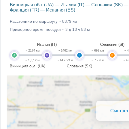
Винницкая обл. (UA) — Италия (IT) — Словакия (SK) 
Франция (FR) — Испания (ES)
Расстояние по маршруту ~
8379 км
Примерное время поездки ~
3 д 13 ч 53 м
Италия (IT)
Словения (SI)
~ 2174 км
~ 1462 км
~ 692 км
~ 4
A
B
C
D
~ 1 д 12 м
~ 14 ч 23 м
~ 7 ч 6 м
~ 4
Винницкая обл. (UA)
Словакия (SK)
Смотрет