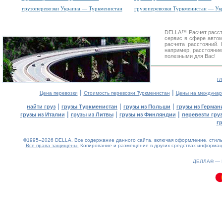
грузоперевозки Украина — Туркменистан
грузоперевозки Туркменистан — Ук
DELLA™
Расчет расс
сервис в сфере авт
расчета расстояний
например, расстояние
полезными для Вас!
г
|
|
Цена перевозки
Стоимость перевозки Туркменистан
Цены на междунар
|
|
|
найти груз
грузы Туркменистан
грузы из Польши
грузы из Герман
|
|
|
грузы из Италии
грузы из Литвы
грузы из Финляндии
перевезти гру
г
©1995–2026 DELLA. Все содержание данного сайта, включая оформление, стиль 
Все права защищены.
Копирование и размещение в других средствах информаци
0.09(aws4)
070826-20:16:51
ДЕЛЛА® —