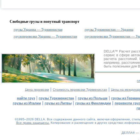
Свободные грузы и попутный транспорт
грузы Украина — Туркменистан
грузы Туркменистан — Украина
грузоперевозки Украина — Туркменистан
грузоперевозки Туркменистан — Ук
DELLA™
Расчет расс
сервис в сфере авт
расчета расстояний
например, расстояни
быть полезными для В
г
|
|
Цена перевозки
Стоимость перевозки Туркменистан
Цены на междунар
|
|
|
найти груз
грузы Туркменистан
грузы из Польши
грузы из Герман
|
|
|
грузы из Италии
грузы из Литвы
грузы из Финляндии
перевезти гру
г
©1995–2026 DELLA. Все содержание данного сайта, включая оформление, стиль 
Все права защищены.
Копирование и размещение в других средствах информаци
0.13(aws4)
070826-15:29:20
ДЕЛЛА® —