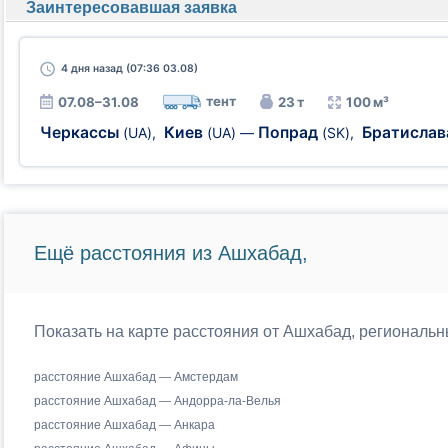
Заинтересовавшая заявка
4 дня
назад (07:36 03.08)
тент
07.08–31.08
23 т
100 м³
Черкассы
Киев
Попрад
Братисла
(UA)
,
(UA)
—
(SK)
,
Ещё расстояния из Ашхабад,
Показать на карте расстояния от Ашхабад, региональн
расстояние Ашхабад — Амстердам
расстояние Ашхабад — Андорра-ла-Велья
расстояние Ашхабад — Анкара