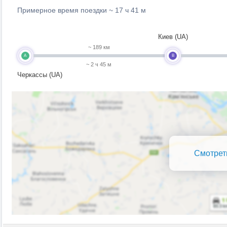
Примерное время поездки ~
17 ч 41 м
Киев (UA)
~ 189 км
A
B
~ 2 ч 45 м
Черкассы (UA)
Смотрет