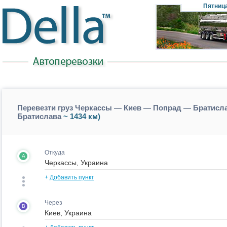
Пятниц
Перевезти груз Черкассы — Киев — Попрад — Братисла
Братислава
~ 1434 км)
Откуда
A
+
Добавить пункт
Через
B