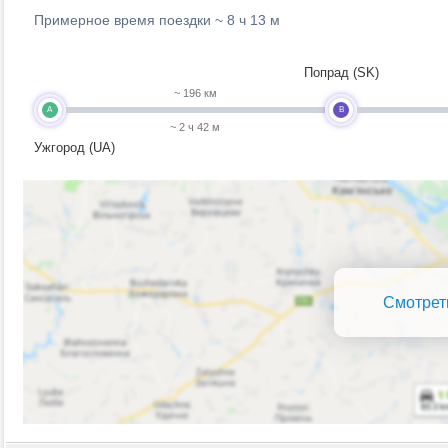
Примерное время поездки ~
8 ч 13 м
Попрад (SK)
~ 196 км
A
B
~ 2 ч 42 м
Ужгород (UA)
Смотрет