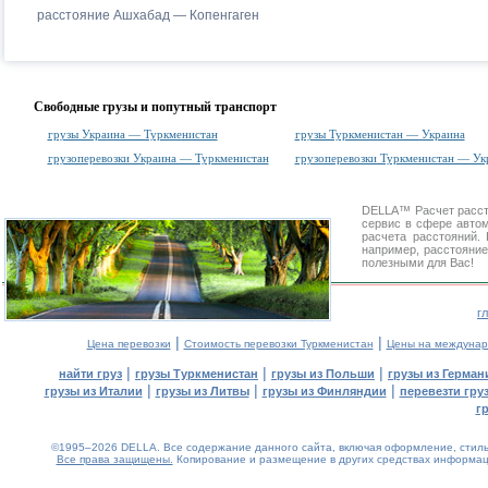
расстояние Ашхабад — Копенгаген
Свободные грузы и попутный транспорт
грузы Украина — Туркменистан
грузы Туркменистан — Украина
грузоперевозки Украина — Туркменистан
грузоперевозки Туркменистан — Ук
DELLA™
Расчет расс
сервис в сфере авт
расчета расстояний
например, расстояние
полезными для Вас!
г
|
|
Цена перевозки
Стоимость перевозки Туркменистан
Цены на междунар
|
|
|
найти груз
грузы Туркменистан
грузы из Польши
грузы из Герман
|
|
|
грузы из Италии
грузы из Литвы
грузы из Финляндии
перевезти гру
г
©1995–2026 DELLA. Все содержание данного сайта, включая оформление, стиль 
Все права защищены.
Копирование и размещение в других средствах информаци
0.11(aws3)
080826-14:02:08