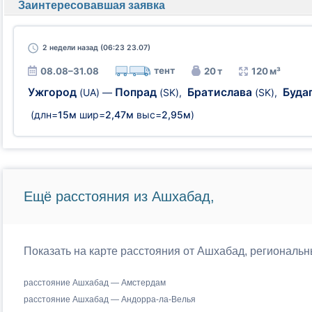
Заинтересовавшая заявка
2 недели
назад (06:23 23.07)
тент
08.08–31.08
20 т
120 м³
Ужгород
Попрад
Братислава
Буда
(UA)
—
(SK)
,
(SK)
,
(длн=
15м
шир=
2,47м
выс=
2,95м
)
Ещё расстояния из Ашхабад,
Показать на карте расстояния от Ашхабад, региональн
расстояние Ашхабад — Амстердам
расстояние Ашхабад — Андорра-ла-Велья