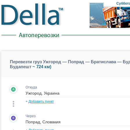
Суббот
Перевезти груз Ужгород — Попрад — Братислава — Буд
Будапешт
~ 724 км)
Откуда
A
+
Добавить пункт
Через
B