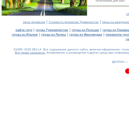
полезными для Вас!
г
|
|
Цена перевозки
Стоимость перевозки Туркменистан
Цены на междунар
|
|
|
найти груз
грузы Туркменистан
грузы из Польши
грузы из Герман
|
|
|
грузы из Италии
грузы из Литвы
грузы из Финляндии
перевезти гру
г
©1995–2026 DELLA. Все содержание данного сайта, включая оформление, стиль 
Все права защищены.
Копирование и размещение в других средствах информаци
0.15(aws3)
080826-10:11:54
ДЕЛЛА® —