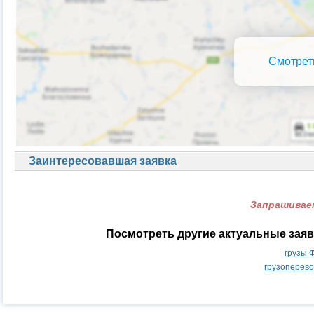
Смотрет
Заинтересовавшая заявка
Запрашиваем
Посмотреть другие актуальные зая
грузы 
грузоперев