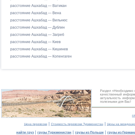
расстояние Ашхабад — Ватикан
расстояние Ашхабад — Вена
расстояние Ашхабад — Вильнюс
расстояние Ашхабад — Дублин
расстояние Ашхабад — Загреб
расстояние Ашхабад — Киев
расстояние Ашхабад — Кишинев
расстояние Ашхабад — Копенгаген
Раздел «Необходимо 
качественный информ
актуальность информа
полезными для Вас!
г
|
|
Цена перевозки
Стоимость перевозки Туркменистан
Цены на междунар
|
|
|
найти груз
грузы Туркменистан
грузы из Польши
грузы из Герман