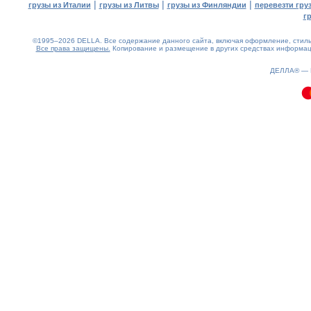
|
|
|
грузы из Италии
грузы из Литвы
грузы из Финляндии
перевезти гру
г
©1995–2026 DELLA. Все содержание данного сайта, включая оформление, стиль 
Все права защищены.
Копирование и размещение в других средствах информаци
0.11(aws2)
070826-13:13:16
ДЕЛЛА® —