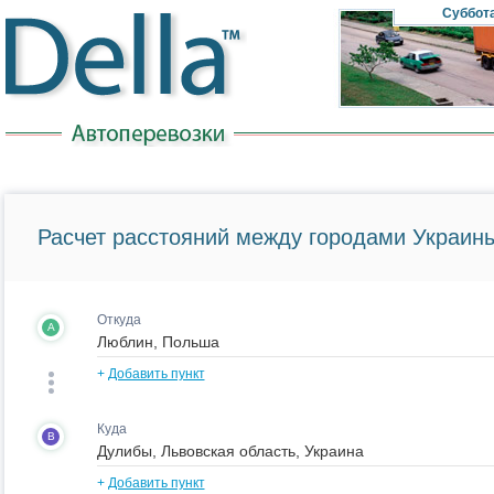
Суббот
Расчет расстояний между городами Украины
Откуда
A
+
Добавить пункт
Куда
B
+
Добавить пункт