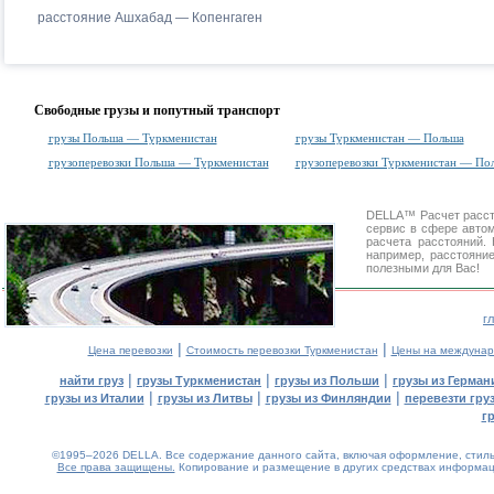
расстояние Ашхабад — Копенгаген
Свободные грузы и попутный транспорт
грузы Польша — Туркменистан
грузы Туркменистан — Польша
грузоперевозки Польша — Туркменистан
грузоперевозки Туркменистан — По
DELLA™
Расчет расс
сервис в сфере авт
расчета расстояний
например, расстояни
полезными для Вас!
г
|
|
Цена перевозки
Стоимость перевозки Туркменистан
Цены на междунар
|
|
|
найти груз
грузы Туркменистан
грузы из Польши
грузы из Герман
|
|
|
грузы из Италии
грузы из Литвы
грузы из Финляндии
перевезти гру
г
©1995–2026 DELLA. Все содержание данного сайта, включая оформление, стиль 
Все права защищены.
Копирование и размещение в других средствах информаци
0.08(aws3)