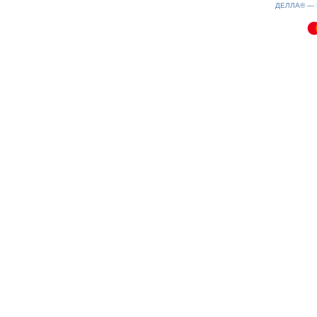
080826-20:24:15
ДЕЛЛА® —